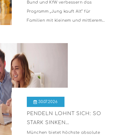
KREDITE AB AUGUST 2026
Bund und KfW verbessern das
Programm „Jung kauft Alt“ für
Familien mit kleinem und mittlerem
Einkommen
30.07.2026
PENDELN LOHNT SICH: SO
STARK SINKEN
WOHNUNGSPREISE IM
München bietet höchste absolute