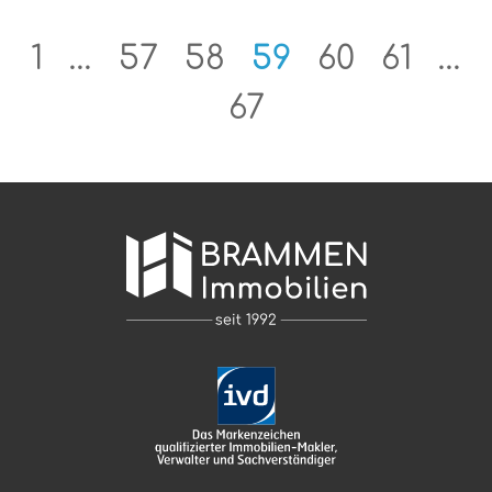
zuverlässig messen. Dies
liegt an den strengen
1
…
57
58
59
60
61
…
eichrechtlichen
Anforderungen in
67
Deutschland. Ein
seltenerer Austausch,
wie er in vielen anderen
Ländern bereits Usus ist,
würde enorme Kosten
sparen.Änderung der
Mess- und
EichverordnungIm
Februar beginnt das
sogenannte […]