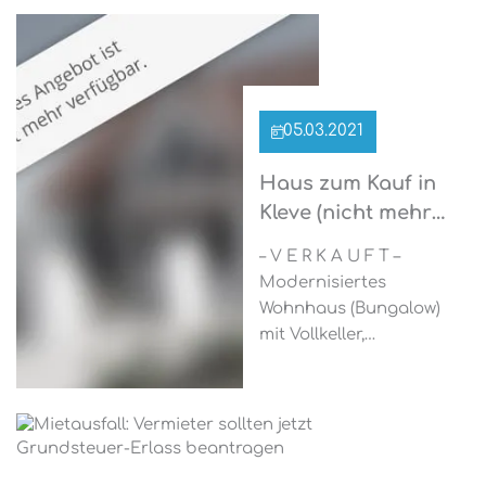
05.03.2021
Haus zum Kauf in
Kleve (nicht mehr
verfügbar)
– V E R K A U F T –
Modernisiertes
Wohnhaus (Bungalow)
mit Vollkeller,
Dachstudio und
Garage in ruhiger Lage
in Kleve Bei diesem
großzügigen Wohnhaus
handelt es sich um