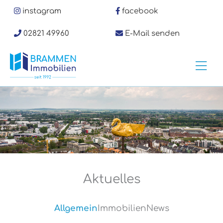
Zum
instagram
facebook
Inhalt
springen
02821 49960
E-Mail senden
Hau
Aktuelles
Allgemein
Immobilien
News