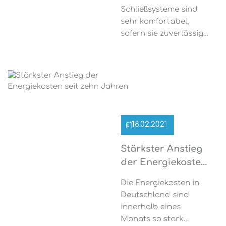
achten
zweckmäßige
Schließsysteme sind
Raumaufteilung auf
sehr komfortabel,
einer Fläche von ca. 56
sofern sie zuverlässig
m². […]
funktionieren und
manipulationssicher
sind. Deshalb sollten
vor der Anschaffung
einige Dinge beachtet
und genau überlegt
werden, mahnt der
18.02.2021
Verband privater
Bauherren
Stärkster Anstieg
(VPB).Sicherheit liegt im
der Energiekosten
CodeDer werkseitig
seit zehn Jahren
eingestellte Code sollte
Die Energiekosten in
unbedingt verändert
Deutschland sind
werden, da dieser
innerhalb eines
häufig zu leicht zu
Monats so stark